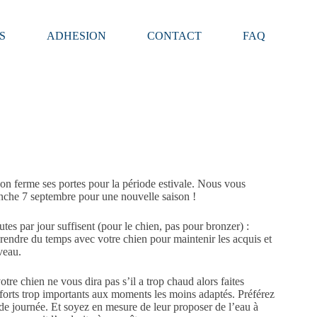
S
ADHESION
CONTACT
FAQ
 ferme ses portes pour la période estivale. Nous vous
anche 7 septembre pour une nouvelle saison !
tes par jour suffisent (pour le chien, pas pour bronzer) :
endre du temps avec votre chien pour maintenir les acquis et
veau.
tre chien ne vous dira pas s’il a trop chaud alors faites
efforts trop importants aux moments les moins adaptés. Préférez
n de journée. Et soyez en mesure de leur proposer de l’eau à