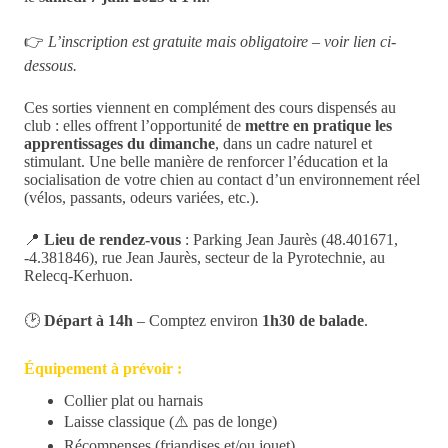
👉
L’inscription est gratuite mais obligatoire – voir lien ci-
dessous.
Ces sorties viennent en complément des cours dispensés au
club : elles offrent l’opportunité de
mettre en pratique les
apprentissages du dimanche
, dans un cadre naturel et
stimulant. Une belle manière de renforcer l’éducation et la
socialisation de votre chien au contact d’un environnement réel
(vélos, passants, odeurs variées, etc.).
📍
Lieu de rendez-vous
: Parking Jean Jaurès (48.401671,
-4.381846), rue Jean Jaurès, secteur de la Pyrotechnie, au
Relecq-Kerhuon.
🕑
Départ à 14h
– Comptez environ
1h30 de balade
.
Équipement à prévoir :
Collier plat ou harnais
Laisse classique (⚠️ pas de longe)
Récompenses (friandises et/ou jouet)