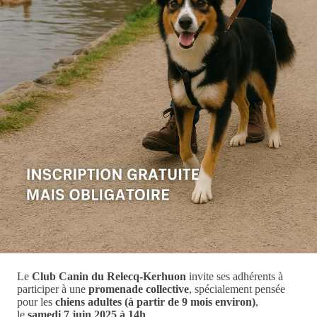
Le
Club Canin du Relecq-Kerhuon
invite ses adhérents à
participer à une
promenade collective
, spécialement pensée
pour les
chiens adultes (à partir de 9 mois environ)
,
le
samedi 7 juin 2025 à 14h
.