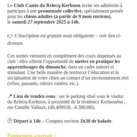
Le
Club Canin du Relecq-Kerhuon
invite ses adhérents à
participer à une
promenade collective
, spécialement pensée
pour les
chiens adultes (à partir de 9 mois environ)
,
le
samedi 27 septembre 2025 à 14h
.
👉
L’inscription est gratuite mais obligatoire – voir lien ci-
dessous.
Ces sorties viennent en complément des cours dispensés au
club : elles offrent l’opportunité de
mettre en pratique les
apprentissages du dimanche
, dans un cadre naturel et
stimulant. Une belle manière de renforcer l’éducation et la
socialisation de votre chien au contact d’un environnement réel
(vélos, passants, odeurs variées, etc.).
📍
Lieu de rendez-vous
: sur le parking situé sous le viaduc
du Relecq-Kerhuon, à proximité de la résidence Kerlaouéna ,
rue Camille Vallaux, (48.409938, -4.386386).
🕑
Départ à 14h
– Comptez environ
1h30 de balade
.
Équipement à prévoir :