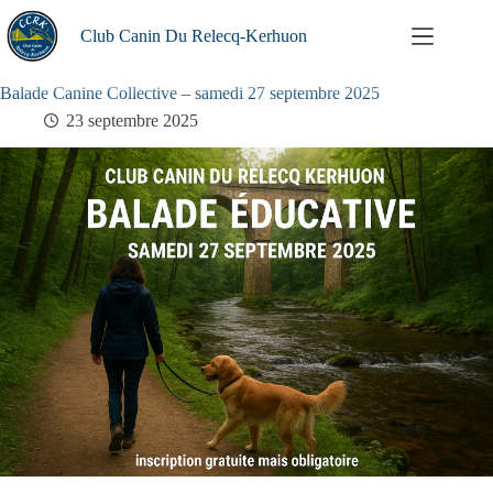
Passer
au
Club Canin Du Relecq-Kerhuon
contenu
Balade Canine Collective – samedi 27 septembre 2025
23 septembre 2025