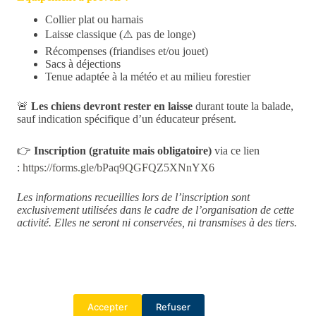
Collier plat ou harnais
Laisse classique (⚠️ pas de longe)
Récompenses (friandises et/ou jouet)
Sacs à déjections
Tenue adaptée à la météo et au milieu forestier
🚨
Les chiens devront rester en laisse
durant toute la balade,
sauf indication spécifique d’un éducateur présent.
👉
Inscription (gratuite mais obligatoire)
via ce lien
:
https://forms.gle/bPaq9QGFQZ5XNnYX6
Les informations recueillies lors de l’inscription sont
exclusivement utilisées dans le cadre de l’organisation de cette
activité. Elles ne seront ni conservées, ni transmises à des tiers.
PRÉCÉDENT
SUIVANT
Nous utilisons des cookies pour nous assurer que nous vous offrons la
meilleure expérience possible sur notre site.
Mentions légales
Accepter
Refuser